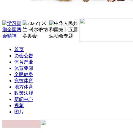
首页
协会公告
体育产业
体育要闻
全民健身
竞技体育
地方体育
政策法规
新闻中心
视频
图片