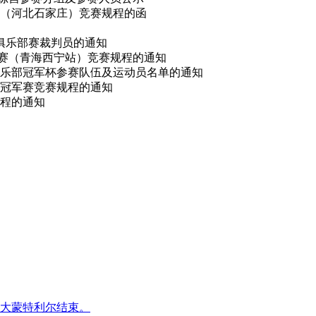
赛（河北石家庄）竞赛规程的函
跤俱乐部赛裁判员的通知
回赛（青海西宁站）竞赛规程的通知
俱乐部冠军杯参赛队伍及运动员名单的通知
刺冠军赛竞赛规程的通知
规程的通知
拿大蒙特利尔结束。