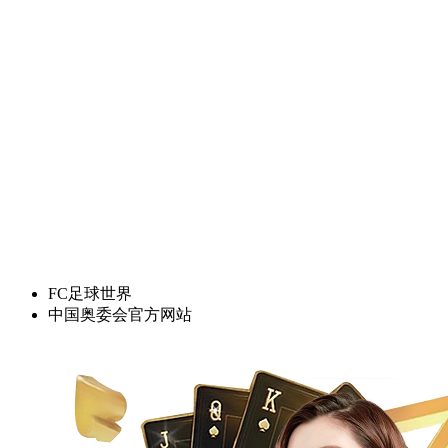
FC足球世界
中国奥委会官方网站