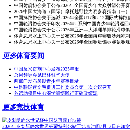
中国射箭协会关于公布2026年全国青少年大众射箭公开
2026中国大海道（国际）摩托越野拉力赛参赛指南（一）
中国摔跤协会关于选派2026年全国U17和U12国际式摔
中国轮滑协会关于印发2026年U系列中国青少年轮滑巡
中国轮滑协会关于公示2026年亚洲—大洋洲单排轮滑球
体育总局水上中心关于公布2026年全国海岸赛艇沙滩冲
体育总局水上中心关于公布2026年全国赛艇锦标赛竞赛
更多
体育要闻
中国反兴奋剂中心发布2025年报
总局领导会见巴林驻华大使
两部门发布暑期青少年赛事目录
中足联球迷文明促进工作委员会第一次会议召开
各运动项目中心深学细悟践行正确政绩观
更多
竞技体育
2026年皮划艇静水世界杯蒙特利尔站于北京时间7月13日在加