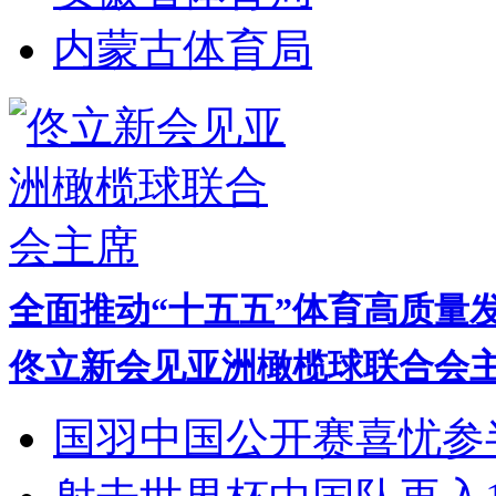
内蒙古体育局
全面推动“十五五”体育高质量
佟立新会见亚洲橄榄球联合会
国羽中国公开赛喜忧参