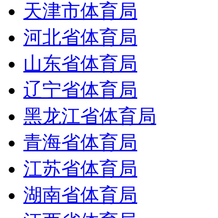
天津市体育局
河北省体育局
山东省体育局
辽宁省体育局
黑龙江省体育局
青海省体育局
江苏省体育局
湖南省体育局