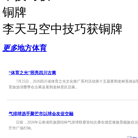
李天马空中技巧获铜牌
更多
地方体育
“体育之光”照亮四川古蔺
7月25日，2026四川省体育之光文化推广系列活动第十五届黄荆老林英雄会
育旅游消费季在古蔺县黄荆老林景区启幕。
气排球选手聚芒市以球会友促交融
日前，2026年云南省民族团结杯气排球联赛首站比赛在德宏傣族景颇族自治
芒市广场打响。