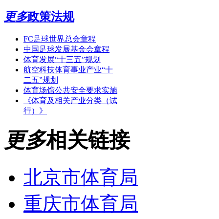
更多
政策法规
FC足球世界总会章程
中国足球发展基金会章程
体育发展“十三五”规划
航空科技体育事业产业“十
二五”规划
体育场馆公共安全要求实施
《体育及相关产业分类（试
行）》
更多
相关链接
北京市体育局
重庆市体育局