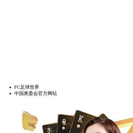
FC足球世界
中国奥委会官方网站