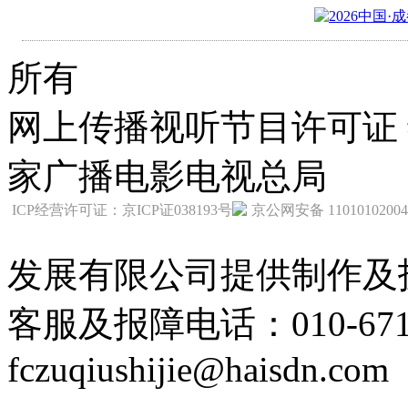
所有
网上传播视听节目许可证 编
家广播电影电视总局
ICP经营许可证：京ICP证038193号
京公网安备 11010102004
发展有限公司提供制作及
客服及报障电话：
010-67
fczuqiushijie@haisdn.com