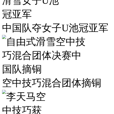
中国队夺女子U池冠亚军
空中技巧混合团体摘铜